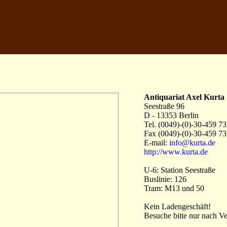
Antiquariat Axel Kurta
Seestraße 96
D - 13353 Berlin
Tel. (0049)-(0)-30-459 7
Fax (0049)-(0)-30-459 73
E-mail:
info@kurta.de
http://www.kurta.de
U-6: Station Seestraße
Buslinie: 126
Tram: M13 und 50
Kein Ladengeschäft!
Besuche bitte nur nach V