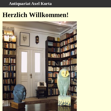
Antiquariat Axel Kurta
Schnellsuche
:
Herzlich Willkommen!
Startseite
Suche
Sachgebiete
Schlagwörter
Kataloge
Ankauf
Warenkorb
Anfahrt/Kontakt
Geschäftschronik