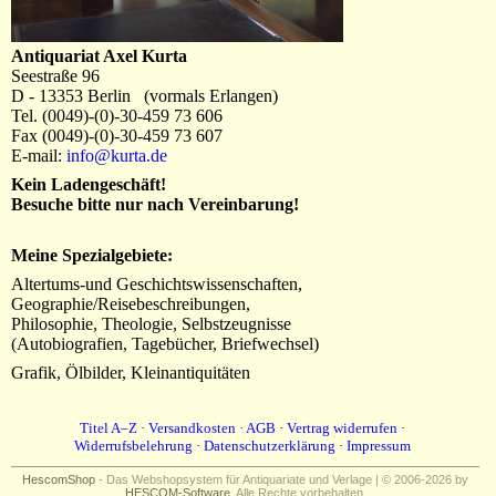
Antiquariat Axel Kurta
Seestraße 96
D - 13353 Berlin (vormals Erlangen)
Tel. (0049)-(0)-30-459 73 606
Fax (0049)-(0)-30-459 73 607
E-mail:
info@kurta.de
Kein Ladengeschäft!
Besuche bitte nur nach Vereinbarung!
Meine Spezialgebiete:
Altertums-und Geschichtswissenschaften,
Geographie/Reisebeschreibungen,
Philosophie, Theologie, Selbstzeugnisse
(Autobiografien, Tagebücher, Briefwechsel)
Grafik, Ölbilder, Kleinantiquitäten
Titel A–Z
·
Versandkosten
·
AGB
·
Vertrag widerrufen
·
Widerrufsbelehrung
·
Datenschutzerklärung
·
Impressum
HescomShop
- Das Webshopsystem für Antiquariate und Verlage | © 2006-2026 by
HESCOM-Software
. Alle Rechte vorbehalten.