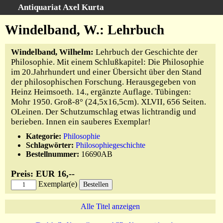
Antiquariat Axel Kurta
Schnellsuche
:
Windelband, W.: Lehrbuch
Startseite
Windelband, Wilhelm:
Lehrbuch der Geschichte der
Suche
Philosophie. Mit einem Schlußkapitel: Die Philosophie
Sachgebiete
im 20.Jahrhundert und einer Übersicht über den Stand
der philosophischen Forschung. Herausgegeben von
Schlagwörter
Heinz Heimsoeth. 14., ergänzte Auflage. Tübingen:
Kataloge
Mohr 1950. Groß-8° (24,5x16,5cm). XLVII, 656 Seiten.
Ankauf
OLeinen. Der Schutzumschlag etwas lichtrandig und
berieben. Innen ein sauberes Exemplar!
Warenkorb
Kategorie:
Philosophie
Anfahrt/Kontakt
Schlagwörter:
Philosophiegeschichte
Geschäftschronik
Bestellnummer:
16690AB
Preis: EUR 16,--
Exemplar(e)
Alle Titel anzeigen