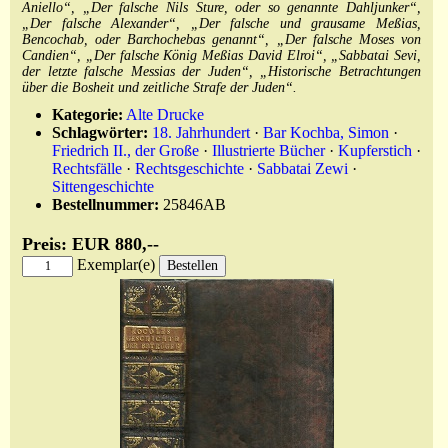
Aniello“, „Der falsche Nils Sture, oder so genannte Dahljunker“,
„Der falsche Alexander“, „Der falsche und grausame Meßias,
Bencochab, oder Barchochebas genannt“, „Der falsche Moses von
Candien“, „Der falsche König Meßias David Elroi“, „Sabbatai Sevi,
der letzte falsche Messias der Juden“, „Historische Betrachtungen
über die Bosheit und zeitliche Strafe der Juden“.
Kategorie:
Alte Drucke
Schlagwörter:
18. Jahrhundert
·
Bar Kochba, Simon
·
Friedrich II., der Große
·
Illustrierte Bücher
·
Kupferstich
·
Rechtsfälle
·
Rechtsgeschichte
·
Sabbatai Zewi
·
Sittengeschichte
Bestellnummer:
25846AB
Preis: EUR 880,--
Exemplar(e)