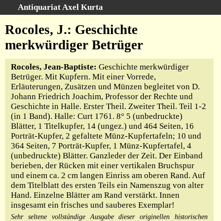
Antiquariat Axel Kurta
Schnellsuche
:
Rocoles, J.: Geschichte
Startseite
merkwürdiger Betrüger
Suche
Rocoles, Jean-Baptiste:
Geschichte merkwürdiger
Sachgebiete
Betrüger. Mit Kupfern. Mit einer Vorrede,
Schlagwörter
Erläuterungen, Zusätzen und Münzen begleitet von D.
Kataloge
Johann Friedrich Joachim, Professor der Rechte und
Geschichte in Halle. Erster Theil. Zweiter Theil. Teil 1-2
Ankauf
(in 1 Band). Halle: Curt 1761. 8° 5 (unbedruckte)
Warenkorb
Blätter, 1 Titelkupfer, 14 (ungez.) und 464 Seiten, 16
Porträt-Kupfer, 2 gefaltete Münz-Kupfertafeln; 10 und
Anfahrt/Kontakt
364 Seiten, 7 Porträt-Kupfer, 1 Münz-Kupfertafel, 4
Geschäftschronik
(unbedruckte) Blätter. Ganzleder der Zeit. Der Einband
berieben, der Rücken mit einer vertikalen Bruchspur
und einem ca. 2 cm langen Einriss am oberen Rand. Auf
dem Titelblatt des ersten Teils ein Namenszug von alter
Hand. Einzelne Blätter am Rand verstärkt. Innen
insgesamt ein frisches und sauberes Exemplar!
Sehr seltene vollständige Ausgabe dieser originellen historischen