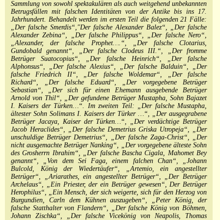
Sammlung von sowohl spektakulären als auch weitgehend unbekannten
Betrugsfällen mit falschen Identitäten von der Antike bis ins 17.
Jahrhundert. Behandelt werden im ersten Teil die folgenden 21 Fälle:
„Der falsche Smerdis“,″Der falsche Alexander Balez“, „Der falsche
Alexander Zebina“, „Der falsche Philippus“, „Der falsche Nero“,
„Alexander, der falsche Prophet….“, „Der falsche Clotarius,
Gundobald genannt“, „Der falsche Clodeus III.“, „Der fromme
Betrüger Suatocopius“, „Der falsche Heinrich“, „Der falsche
Alphonsus“, „Der falsche Alexius“, „Der falsche Balduin“, „Der
falsche Friedrich II“, „Der falsche Woldemar“, „Der falsche
Richard“, „Der falsche Eduard“, „Der vorgegebene Betrüger
Sebastian“, „Der sich für einen Ehemann ausgebende Betrüger
Arnold von Thil“, „Der gefundene Betrüger Mustapha, Sohn Bajazet
I. Kaisers der Türken…“. Im zweiten Teil: „Der falsche Mustapha,
ältester Sohn Solimans I. Kaisers der Türker …“, „Der ausgegrabene
Betrüger Jacaya, Kaiser der Türken…“, „Der verdächtige Betrüger
Jacob Heraclides“, „Der falsche Demetrius Griska Utropeja“, „Der
unschuldige Betrüger Demetrius“, „Der falsche Zaga-Christ“, „Der
nicht ausgemachte Betrüger Nanking“, „Der vorgegebene älteste Sohn
des Grosherrn Ibrahim“, „Der falsche Bascha Cigala, Mahomet Bey
genannt“, „Von dem Sei Faga, einem falchen Chan“, „Johann
Bulcold, König der Wiedertäufer“, „Artemio, ein angestellter
Betrüger“, „Ariarathes, ein angestellter Betrüger“, „Der Betrüger
Archelaus“, „Ein Priester, der ein Betrüger gewesen“, Der Betrüger
Herophilus“, „Ein Mensch, der sich weigerte, sich für den Herzog von
Burgundien, Carln dem Kühnen auszugeben“, „Peter König, der
falsche Statthalter von Flandern“, „Der falsche König von Böhmen,
Johann Zischka“, „Der falsche Vicekönig von Neapolis, Thomas