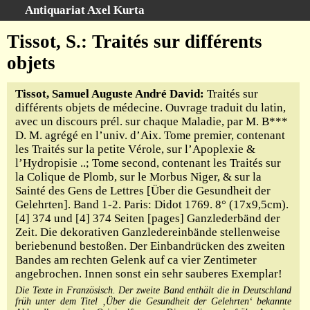
Antiquariat Axel Kurta
Schnellsuche
:
Tissot, S.: Traités sur différents
Startseite
objets
Suche
Tissot, Samuel Auguste André David:
Traités sur
Sachgebiete
différents objets de médecine. Ouvrage traduit du latin,
Schlagwörter
avec un discours prél. sur chaque Maladie, par M. B***
Kataloge
D. M. agrégé en l’univ. d’Aix. Tome premier, contenant
les Traités sur la petite Vérole, sur l’Apoplexie &
Ankauf
l’Hydropisie ..; Tome second, contenant les Traités sur
Warenkorb
la Colique de Plomb, sur le Morbus Niger, & sur la
Sainté des Gens de Lettres [Über die Gesundheit der
Anfahrt/Kontakt
Gelehrten]. Band 1-2. Paris: Didot 1769. 8° (17x9,5cm).
Geschäftschronik
[4] 374 und [4] 374 Seiten [pages] Ganzlederbänd der
Zeit. Die dekorativen Ganzledereinbände stellenweise
beriebenund bestoßen. Der Einbandrücken des zweiten
Bandes am rechten Gelenk auf ca vier Zentimeter
angebrochen. Innen sonst ein sehr sauberes Exemplar!
Die Texte in Französisch. Der zweite Band enthält die in Deutschland
früh unter dem Titel ‚Über die Gesundheit der Gelehrten‘ bekannte