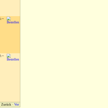
6,--
0,--
Zurück
·
Vor