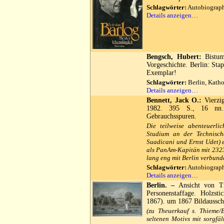
Schlagwörter:
Autobiographi
Details anzeigen…
Bengsch, Hubert:
Bistum 
Vorgeschichte. Berlin: Sta
Exemplar!
Schlagwörter:
Berlin, Katho
Details anzeigen…
Bennett, Jack O.:
Vierzig
1982. 395 S., 16 nn.
Gebrauchsspuren.
Die teilweise abenteuerli
Studium an der Technisch
Suadicani und Ernst Udet) e
als PanAm-Kapitän mit 2323
lang eng mit Berlin verbund
Schlagwörter:
Autobiographi
Details anzeigen…
Berlin. –
Ansicht von Tr
Personenstaffage. Holzst
1867). um 1867 Bildaussch
(zu Theuerkauf s. Thieme/B
seltenen Motivs mit sorgfä