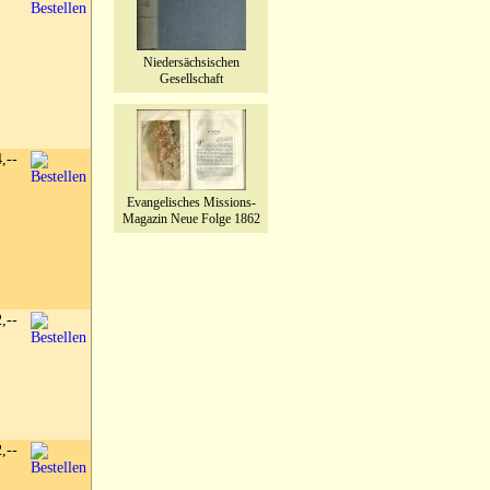
Niedersächsischen
Gesellschaft
4,--
Evangelisches Missions-
Magazin Neue Folge 1862
2,--
2,--