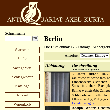
Schnellsuche
:
Berlin
Die Liste enthält 123 Einträge. Suchergeb
Startseite
Anzeige
:
Suche
Abbildung
Beschreibung
Sachgebiete
Gesamte Buchaufnahme
50 Jahre Ullstein.
1877-1
Schlagwörter
zahlreiche teilweise farbi
Einbanddeckels berieben. 
Kataloge
Sonst ein sauberes Exempl
Beiliegen zahlreiche Zeitun
Ankauf
Schlagwörter:
Berlin, Jour
Ullstein-Verlag, Verlagsgesc
Details anzeigen…
Warenkorb
Adolph, Walter:
Geheime 