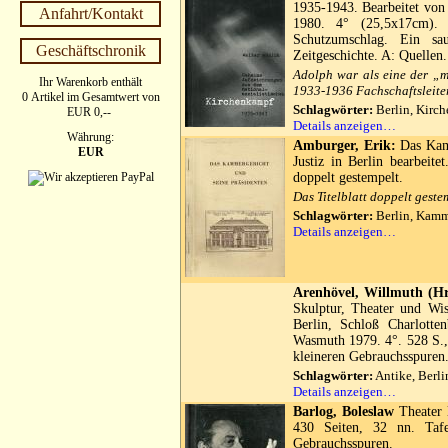
1935-1943. Bearbeitet von
Anfahrt/Kontakt
1980. 4° (25,5x17cm). 1
Schutzumschlag. Ein sa
Geschäftschronik
Zeitgeschichte. A: Quellen.
Adolph war als eine der „m
Ihr Warenkorb enthält
1933-1936 Fachschaftsleiter
0 Artikel im Gesamtwert von
Schlagwörter:
Berlin, Kirc
EUR 0,--
Details anzeigen…
Währung:
Amburger, Erik:
Das Kamm
EUR
Justiz in Berlin bearbeite
doppelt gestempelt.
Das Titelblatt doppelt geste
Schlagwörter:
Berlin, Kamm
Details anzeigen…
Arenhövel, Willmuth (Hr
Skulptur, Theater und Wis
Berlin, Schloß Charlotte
Wasmuth 1979. 4°. 528 S., 
kleineren Gebrauchsspuren
Schlagwörter:
Antike, Berli
Details anzeigen…
Barlog, Boleslaw
Theater 
430 Seiten, 32 nn. Taf
Gebrauchsspuren.