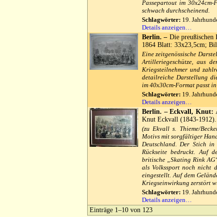
Passepartout im 30x24cm-F
schwach durchscheinend.
Schlagwörter:
19. Jahrhunde
Details anzeigen…
Berlin. –
Die preußischen 
1864 Blatt: 33x23,5cm; Bi
Eine zeitgenössische Darste
Artilleriegeschütze, aus 
Kriegsteilnehmer und zahl
detailreiche Darstellung d
im 40x30cm-Format passt in
Schlagwörter:
19. Jahrhunde
Details anzeigen…
Berlin. – Eckvall, Knut:
A
Knut Eckvall (1843-1912).
(zu Ekvall s. Thieme/Becke
Motivs mit sorgfältiger Hand
Deutschland. Der Stich in
Rückseite bedruckt. Auf d
britische „Skating Rink AG
als Volkssport noch nicht 
eingestellt. Auf dem Geländ
Kriegseinwirkung zerstört w
Schlagwörter:
19. Jahrhunde
Details anzeigen…
Einträge 1–10 von 123