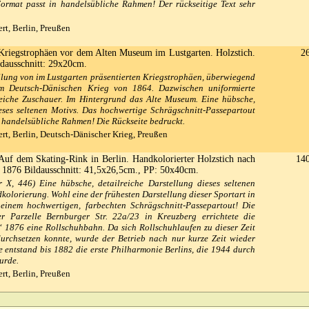
ormat passt in handelsübliche Rahmen! Der rückseitige Text sehr
rt, Berlin, Preußen
Kriegstrophäen vor dem Alten Museum im Lustgarten. Holzstich.
2
ldausschnitt: 29x20cm.
llung von im Lustgarten präsentierten Kriegstrophäen, überwiegend
dem Deutsch-Dänischen Krieg von 1864. Dazwischen uniformierte
reiche Zuschauer. Im Hintergrund das Alte Museum. Eine hübsche,
ieses seltenen Motivs. Das hochwertige Schrägschnitt-Passepartout
 handelsübliche Rahmen! Die Rückseite bedruckt.
rt, Berlin, Deutsch-Dänischer Krieg, Preußen
uf dem Skating-Rink in Berlin. Handkolorierter Holzstich nach
14
 1876 Bildausschnitt: 41,5x26,5cm., PP: 50x40cm.
r X, 446) Eine hübsche, detailreiche Darstellung dieses seltenen
kolorierung. Wohl eine der frühesten Darstellung dieser Sportart in
 einem hochwertigen, farbechten Schrägschnitt-Passepartout! Die
er Parzelle Bernburger Str. 22a/23 in Kreuzberg errichtete die
“ 1876 eine Rollschuhbahn. Da sich Rollschuhlaufen zu dieser Zeit
durchsetzen konnte, wurde der Betrieb nach nur kurze Zeit wieder
e entstand bis 1882 die erste Philharmonie Berlins, die 1944 durch
urde.
rt, Berlin, Preußen