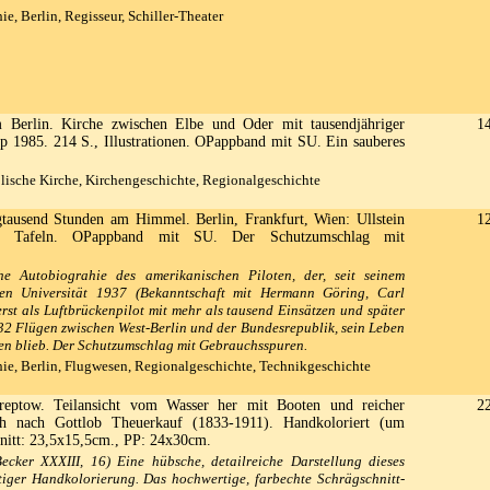
e, Berlin, Regisseur, Schiller-Theater
Berlin. Kirche zwischen Elbe und Oder mit tausendjähriger
1
pp 1985. 214 S., Illustrationen. OPappband mit SU. Ein sauberes
lische Kirche, Kirchengeschichte, Regionalgeschichte
tausend Stunden am Himmel. Berlin, Frankfurt, Wien: Ullstein
1
 Tafeln. OPappband mit SU. Der Schutzumschlag mit
che Autobiograhie des amerikanischen Piloten, der, seit seinem
en Universität 1937 (Bekanntschaft mit Hermann Göring, Carl
rst als Luftbrückenpilot mit mehr als tausend Einsätzen und später
2 Flügen zwischen West-Berlin und der Bundesrepublik, sein Leben
en blieb. Der Schutzumschlag mit Gebrauchsspuren.
e, Berlin, Flugwesen, Regionalgeschichte, Technikgeschichte
eptow. Teilansicht vom Wasser her mit Booten und reicher
2
ich nach Gottlob Theuerkauf (1833-1911). Handkoloriert (um
nitt: 23,5x15,5cm., PP: 24x30cm.
ecker XXXIII, 16) Eine hübsche, detailreiche Darstellung dieses
ltiger Handkolorierung. Das hochwertige, farbechte Schrägschnitt-