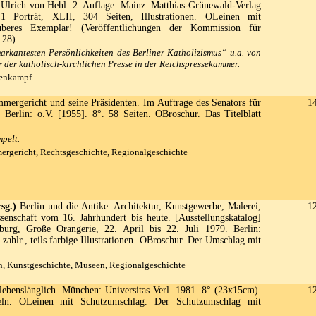
 Ulrich von Hehl. 2. Auflage. Mainz: Matthias-Grünewald-Verlag
 Porträt, XLII, 304 Seiten, Illustrationen. OLeinen mit
uberes Exemplar! (Veröffentlichungen der Kommission für
 28)
arkantesten Persönlichkeiten des Berliner Katholizismus“ u.a. von
 der katholisch-kirchlichen Presse in der Reichspressekammer.
henkampf
ergericht und seine Präsidenten. Im Auftrage des Senators für
1
t. Berlin: o.V. [1955]. 8°. 58 Seiten. OBroschur. Das Titelblatt
mpelt.
ergericht, Rechtsgeschichte, Regionalgeschichte
sg.)
Berlin und die Antike. Architektur, Kunstgewerbe, Malerei,
1
senschaft vom 16. Jahrhundert bis heute. [Ausstellungskatalog]
nburg, Große Orangerie, 22. April bis 22. Juli 1979. Berlin:
zahlr., teils farbige Illustrationen. OBroschur. Der Umschlag mit
.
n, Kunstgeschichte, Museen, Regionalgeschichte
lebenslänglich. München: Universitas Verl. 1981. 8° (23x15cm).
1
eln. OLeinen mit Schutzumschlag. Der Schutzumschlag mit