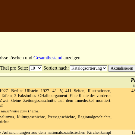
nisse löschen und
Gesamtbestand
anzeigen.
Titel pro Seite
:
Sortiert nach
:
P
927. Berlin: Ullstein 1927. 4°. V, 411 Seiten, Illustrationen,
4
ge Tafeln, 3 Faksimiles. OHalbpergament. Eine Kante des vorderen
Zwei kleine Zeitungssauschnitte auf dem Innedeckel montiert.
ar!
gsauschnitte zum Thema.
nalismus, Kulturgeschichte, Pressegeschichte, Regionalgeschichte,
hichte
Aufzeichnungen aus dem nationalsozialistischen Kirchenkampf
1