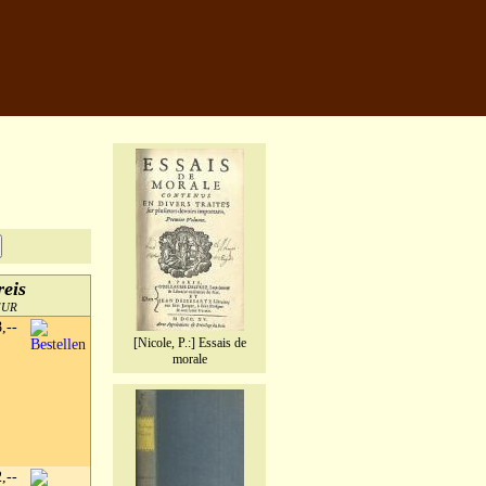
reis
EUR
8,--
[Nicole, P.:] Essais de
morale
2,--