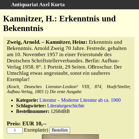
Antiquariat Axel Kurta
Schnellsuche
:
Kamnitzer, H.: Erkenntnis und
Startseite
Bekenntnis
Suche
Zweig, Arnold. – Kamnitzer, Heinz:
Erkenntnis und
Sachgebiete
Bekenntnis. Arnold Zweig 70 Jahre. Festrede, gehalten
Schlagwörter
am 10. November 1957 in einer Feierstunde des
Kataloge
Deutschen Schriftstellerverbandes. Berlin: Aufbau-
Verlag 1958. 8°. 1 Porträt, 29 Seiten. OBroschur. Der
Ankauf
Umschlag etwas angestaubt, sonst ein sauberes
Warenkorb
Exemplar!
Anfahrt/Kontakt
(Kosch, Deutsches Literatur-Lexikon³ VIII, 874; Hoeft/Streller,
Aufbau-Verlag, 1803.1) Die erste Ausgabe.
Geschäftschronik
Kategorie:
Literatur – Moderne Literatur ab ca. 1900
Schlagwörter:
Literaturgeschichte
Bestellnummer:
12684BB
Preis: EUR 10,--
Exemplar(e)