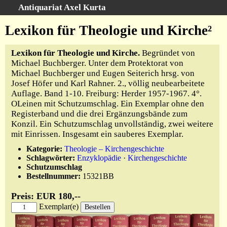
Antiquariat Axel Kurta
Schnellsuche
:
Lexikon für Theologie und Kirche²
Startseite
Lexikon für Theologie und Kirche.
Begründet von
Suche
Michael Buchberger. Unter dem Protektorat von
Sachgebiete
Michael Buchberger und Eugen Seiterich hrsg. von
Josef Höfer und Karl Rahner. 2., völlig neubearbeitete
Schlagwörter
Auflage. Band 1-10. Freiburg: Herder 1957-1967. 4°.
Kataloge
OLeinen mit Schutzumschlag. Ein Exemplar ohne den
Ankauf
Registerband und die drei Ergänzungsbände zum
Konzil. Ein Schutzumschlag unvollständig, zwei weitere
Warenkorb
mit Einrissen. Insgesamt ein sauberes Exemplar.
Anfahrt/Kontakt
Kategorie:
Theologie – Kirchengeschichte
Geschäftschronik
Schlagwörter:
Enzyklopädie
·
Kirchengeschichte
Schutzumschlag
Bestellnummer:
15321BB
Preis: EUR 180,--
Exemplar(e)