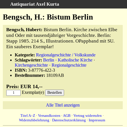
Antiquariat Axel Kurta
Schnellsuche
:
Bengsch, H.: Bistum Berlin
Startseite
Bengsch, Hubert:
Bistum Berlin. Kirche zwischen Elbe
Suche
und Oder mit tausendjähriger Vorgeschichte. Berlin:
Sachgebiete
Stapp 1985. 214 S., Illustrationen. OPappband mit SU.
Ein sauberes Exemplar!
Schlagwörter
Kataloge
Kategorie:
Regionalgeschichte / Volkskunde
Schlagwörter:
Berlin
·
Katholische Kirche
·
Ankauf
Kirchengeschichte
·
Regionalgeschichte
ISBN:
3-87776-422-3
Warenkorb
Bestellnummer:
18109AB
Anfahrt/Kontakt
Preis: EUR 14,--
Geschäftschronik
Exemplar(e)
Alle Titel anzeigen
Titel A–Z
·
Versandkosten
·
AGB
·
Vertrag widerrufen
·
Widerrufsbelehrung
·
Datenschutzerklärung
·
Impressum