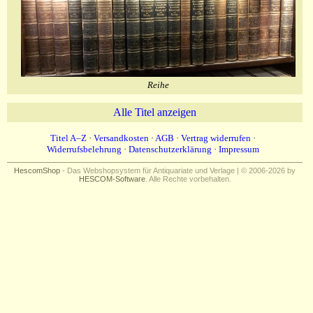
Reihe
Alle Titel anzeigen
Titel A–Z
·
Versandkosten
·
AGB
·
Vertrag widerrufen
·
Widerrufsbelehrung
·
Datenschutzerklärung
·
Impressum
HescomShop
- Das Webshopsystem für Antiquariate und Verlage | © 2006-2026 by
HESCOM-Software
. Alle Rechte vorbehalten.