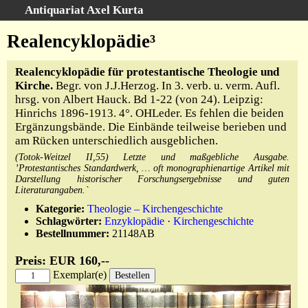
Antiquariat Axel Kurta
Schnellsuche
:
Realencyklopädie³
Startseite
Realencyklopädie für protestantische Theologie und
Suche
Kirche.
Begr. von J.J.Herzog. In 3. verb. u. verm. Aufl.
Sachgebiete
hrsg. von Albert Hauck. Bd 1-22 (von 24). Leipzig:
Hinrichs 1896-1913. 4°. OHLeder. Es fehlen die beiden
Schlagwörter
Ergänzungsbände. Die Einbände teilweise berieben und
Kataloge
am Rücken unterschiedlich ausgeblichen.
Ankauf
(Totok-Weitzel II,55) Letzte und maßgebliche Ausgabe.
’Protestantisches Standardwerk, … oft monographienartige Artikel mit
Warenkorb
Darstellung historischer Forschungsergebnisse und guten
Literaturangaben.`
Anfahrt/Kontakt
Kategorie:
Theologie – Kirchengeschichte
Geschäftschronik
Schlagwörter:
Enzyklopädie
·
Kirchengeschichte
Bestellnummer:
21148AB
Preis: EUR 160,--
Exemplar(e)