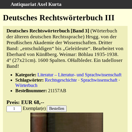
Antiquariat Axel Kurta
Schnellsuche
:
Deutsches Rechtswörterbuch III
Startseite
Deutsches Rechtswörterbuch [Band 3]
(Wörterbuch
Suche
der älteren deutschen Rechtssprache) Hrsgg. von der
Sachgebiete
Preußischen Akademie der Wissenschaften. Dritter
Band: „entschuldigen“ bis „Geleitleute“. Bearbeitet von
Schlagwörter
Eberhard von Künßberg. Weimar: Böhlau 1935-1938.
Kataloge
4° (27x21cm). 1600 Spalten. OHalbleder. Ein tadelloser
Ankauf
Band!
Warenkorb
Kategorie:
Literatur – Literatur- und Sprachwissenschaft
Schlagwörter:
Rechtsgeschichte
·
Sprachwissenschaft
·
Anfahrt/Kontakt
Wörterbuch
Bestellnummer:
21157AB
Geschäftschronik
Preis: EUR 68,--
Exemplar(e)