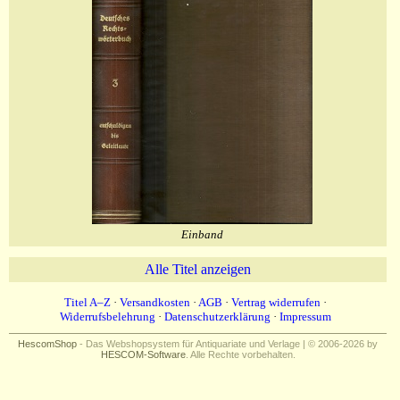
Einband
Alle Titel anzeigen
Titel A–Z
·
Versandkosten
·
AGB
·
Vertrag widerrufen
·
Widerrufsbelehrung
·
Datenschutzerklärung
·
Impressum
HescomShop
- Das Webshopsystem für Antiquariate und Verlage | © 2006-2026 by
HESCOM-Software
. Alle Rechte vorbehalten.