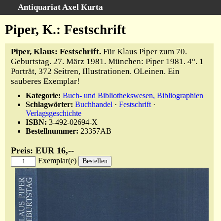
Antiquariat Axel Kurta
Schnellsuche
:
Piper, K.: Festschrift
Startseite
Piper, Klaus: Festschrift.
Für Klaus Piper zum 70.
Suche
Geburtstag. 27. März 1981. München: Piper 1981. 4°. 1
Sachgebiete
Porträt, 372 Seitren, Illustrationen. OLeinen. Ein
sauberes Exemplar!
Schlagwörter
Kataloge
Kategorie:
Buch- und Bibliothekswesen, Bibliographien
Schlagwörter:
Buchhandel
·
Festschrift
·
Ankauf
Verlagsgeschichte
ISBN:
3-492-02694-X
Warenkorb
Bestellnummer:
23357AB
Anfahrt/Kontakt
Preis: EUR 16,--
Geschäftschronik
Exemplar(e)