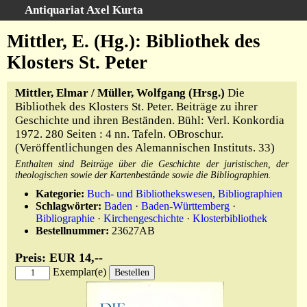
Antiquariat Axel Kurta
Schnellsuche
:
Mittler, E. (Hg.): Bibliothek des
Startseite
Klosters St. Peter
Suche
Mittler, Elmar / Müller, Wolfgang (Hrsg.)
Die
Sachgebiete
Bibliothek des Klosters St. Peter. Beiträge zu ihrer
Schlagwörter
Geschichte und ihren Beständen. Bühl: Verl. Konkordia
Kataloge
1972. 280 Seiten : 4 nn. Tafeln. OBroschur.
(Veröffentlichungen des Alemannischen Instituts. 33)
Ankauf
Enthalten sind Beiträge über die Geschichte der juristischen, der
Warenkorb
theologischen sowie der Kartenbestände sowie die Bibliographien.
Anfahrt/Kontakt
Kategorie:
Buch- und Bibliothekswesen, Bibliographien
Schlagwörter:
Baden
·
Baden-Württemberg
·
Geschäftschronik
Bibliographie
·
Kirchengeschichte
·
Klosterbibliothek
Bestellnummer:
23627AB
Preis: EUR 14,--
Exemplar(e)