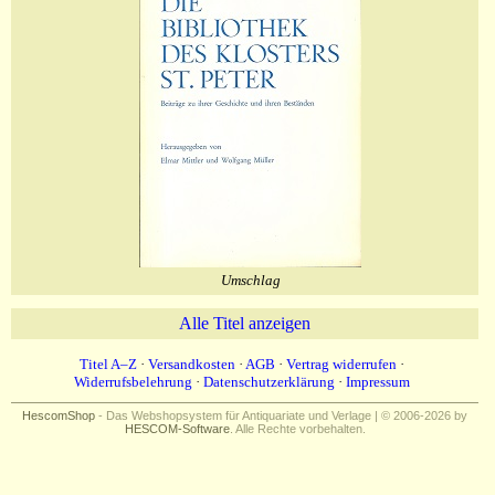
Umschlag
Alle Titel anzeigen
Titel A–Z
·
Versandkosten
·
AGB
·
Vertrag widerrufen
·
Widerrufsbelehrung
·
Datenschutzerklärung
·
Impressum
HescomShop
- Das Webshopsystem für Antiquariate und Verlage | © 2006-2026 by
HESCOM-Software
. Alle Rechte vorbehalten.