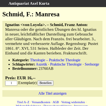
Antiquariat Axel Kurta
Schnellsuche
:
Schmid, F.: Manresa
Startseite
Ignatius <von Loyola>. – Schmid, Franz Anton:
Suche
Manresa oder die geistlichen Übungen des hl. Ignatius
Sachgebiete
in neuer, leichtfaßlicher Darstellung zum Gebrauche
aller Gläubigen. Nach dem Französ. frei bearbeitet. 3.,
Schlagwörter
vermehrte und verbesserte Auflage. Regensburg: Pustet
Kataloge
1861. 8°. XVI, 531 Seiten. Halbleder der Zeit. Der
Ankauf
Einband und die Kanten berieben. Frakturschrift.
Warenkorb
Kategorie:
Theologie – Praktische Theologie
Schlagwörter:
Aszetik
·
Praktische Theologie
·
Seelsorge
Anfahrt/Kontakt
Bestellnummer:
23760AB
Geschäftschronik
Preis: EUR 16,--
Exemplar(e)
Alle Titel anzeigen
Titel A–Z
·
Versandkosten
·
AGB
·
Vertrag widerrufen
·
Widerrufsbelehrung
·
Datenschutzerklärung
·
Impressum