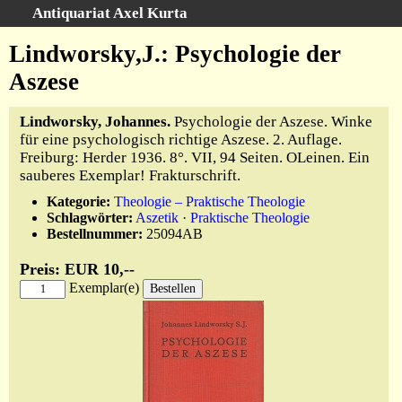
Antiquariat Axel Kurta
Schnellsuche
:
Lindworsky,J.: Psychologie der
Startseite
Aszese
Suche
Lindworsky, Johannes.
Psychologie der Aszese. Winke
Sachgebiete
für eine psychologisch richtige Aszese. 2. Auflage.
Schlagwörter
Freiburg: Herder 1936. 8°. VII, 94 Seiten. OLeinen. Ein
Kataloge
sauberes Exemplar! Frakturschrift.
Ankauf
Kategorie:
Theologie – Praktische Theologie
Schlagwörter:
Aszetik
·
Praktische Theologie
Warenkorb
Bestellnummer:
25094AB
Anfahrt/Kontakt
Preis: EUR 10,--
Geschäftschronik
Exemplar(e)