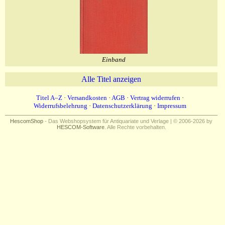
Einband
Alle Titel anzeigen
Titel A–Z
·
Versandkosten
·
AGB
·
Vertrag widerrufen
·
Widerrufsbelehrung
·
Datenschutzerklärung
·
Impressum
HescomShop
- Das Webshopsystem für Antiquariate und Verlage | © 2006-2026 by
HESCOM-Software
. Alle Rechte vorbehalten.