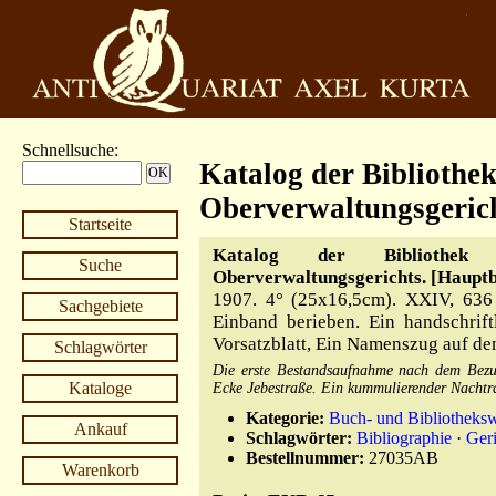
Schnellsuche
:
Katalog der Bibliothek
Oberverwaltungsgeric
Startseite
Katalog der Bibliothek 
Suche
Oberverwaltungsgerichts. [Haupt
1907. 4° (25x16,5cm). XXIV, 636 
Sachgebiete
Einband berieben. Ein handschrif
Vorsatzblatt, Ein Namenszug auf dem 
Schlagwörter
Die erste Bestandsaufnahme nach dem Bezu
Kataloge
Ecke Jebestraße. Ein kummulierender Nachtr
Kategorie:
Buch- und Bibliotheksw
Ankauf
Schlagwörter:
Bibliographie
·
Geri
Bestellnummer:
27035AB
Warenkorb