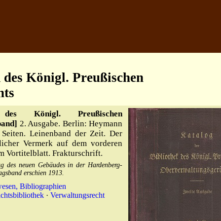
 des Königl. Preußischen
hts
des Königl. Preußischen
band]
2. Ausgabe. Berlin: Heymann
Seiten. Leinenband der Zeit. Der
tlicher Vermerk auf dem vorderen
Vortitelblatt. Frakturschrift.
g des neuen Gebäudes in der Hardenberg-
agsband erschien 1913.
esen, Bibliographien
chtsbibliothek
·
Verwaltungsrecht