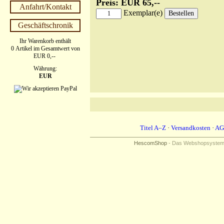
Preis: EUR 65,--
Anfahrt/Kontakt
Exemplar(e)
Geschäftschronik
Ihr Warenkorb enthält
0 Artikel im Gesamtwert von
EUR 0,--
Währung:
EUR
Titel A–Z
·
Versandkosten
·
AG
HescomShop
- Das Webshopsystem f