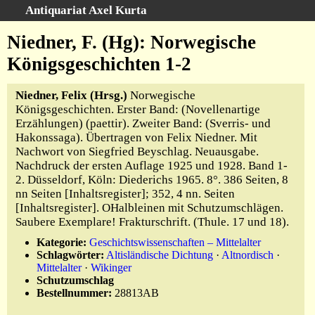
Antiquariat Axel Kurta
Schnellsuche
:
Niedner, F. (Hg): Norwegische
Startseite
Königsgeschichten 1-2
Suche
Niedner, Felix (Hrsg.)
Norwegische
Sachgebiete
Königsgeschichten. Erster Band: (Novellenartige
Schlagwörter
Erzählungen) (paettir). Zweiter Band: (Sverris- und
Kataloge
Hakonssaga). Übertragen von Felix Niedner. Mit
Nachwort von Siegfried Beyschlag. Neuausgabe.
Ankauf
Nachdruck der ersten Auflage 1925 und 1928. Band 1-
Warenkorb
2. Düsseldorf, Köln: Diederichs 1965. 8°. 386 Seiten, 8
nn Seiten [Inhaltsregister]; 352, 4 nn. Seiten
Anfahrt/Kontakt
[Inhaltsregister]. OHalbleinen mit Schutzumschlägen.
Geschäftschronik
Saubere Exemplare! Frakturschrift. (Thule. 17 und 18).
Kategorie:
Geschichtswissenschaften – Mittelalter
Schlagwörter:
Altisländische Dichtung
·
Altnordisch
·
Mittelalter
·
Wikinger
Schutzumschlag
Bestellnummer:
28813AB