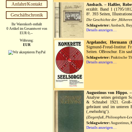
Anfahrt/Kontakt
Ansbach. – Haßler, Robe
erzählt. Band 1 (1795/181
8!. 393 Seiten, Illustratio
Geschäftschronik
Die Geschichte der ‚Höhere
Ihr Warenkorb enthält
Schlagwörter:
Ansbach, Baye
0 Artikel im Gesamtwert von
Details anzeigen…
EUR 0,--
Währung:
Argelander, Hermann (H
EUR
Sigmund-Freud-Institut Fr
Seiten. OBroschur. Ein sa
Schlagwörter:
Praktische Th
Details anzeigen…
Augustinus von Hippo. –
Analyse seines geistigen 
& Schnabel 1921. Groß-
gebräunt und im unteren B
(‚eselsohrig‘).
(Ziegenfuß, Philosophen-Lexi
Schlagwörter:
Augustinus, K
Details anzeigen…