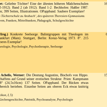
rt:
Geliebte Töchter! Eine der ältesten höheren Mädchenschulen
1
2-1912). Band 2 (ab 1912). Band 1-2. Bechhofen: Haßler 1987.
nen; 399 Seiten, Illustrationen. OPappband. Saubere Exemplare!
n Töchterschule zu Ansbach‘, des späteren Theresien-Gymnasiums.
rn, Franken, Mittelfranken, Pädagogik, Schulgeschichte
rsg.)
Konkrete Seelsorge. Balintgruppen mit Theologen im
ankfurt (Main). Stuttgart, Berlin: Kreuz-Verlag 1973. 8°. 215
uberes Exemplar!
eologie, Psychologie, Psychotherapie, Seelsorge
 Achelis, Werner:
Die Deutung Augustins, Bischofs von Hippo.
1
Schaffens auf Grund seiner erotischen Struktur. Prien: Kampmann
8° (24,5x16cm) 137 Seiten. OPappband. Der Rücken etwas
ereich berieben. Einzelne Seiten am oberen Eck etwas knittrig
kon, I, 5)
irchengeschichte, Patristik, Psychoanalyse, Psychologie