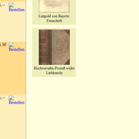
6,--
Luitpold von Bayern:
Festschrift
6,50
Hochverraths-Prozeß wider
Liebknecht
5,--