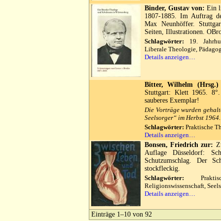
Binder, Gustav von:
Ein l
1807-1885. Im Auftrag de
Max Neunhöffer. Stuttga
Seiten, Illustrationen. OB
Schlagwörter:
19. Jahrhun
Liberale Theologie, Pädago
Details anzeigen…
Bitter, Wilhelm (Hrsg.)
Stuttgart: Klett 1965. 8
sauberes Exemplar!
Die Vorträge wurden gehalt
Seelsorger“ im Herbst 1964.
Schlagwörter:
Praktische Th
Details anzeigen…
Bonsen, Friedrich zur:
Zw
Auflage Düsseldorf: Sc
Schutzumschlag. Der Sch
stockfleckig.
Schlagwörter:
Praktisch
Religionswissenschaft, Seels
Details anzeigen…
Einträge 1–10 von 92