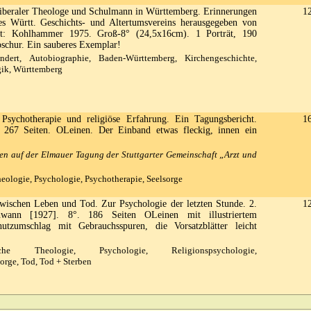
iberaler Theologe und Schulmann in Württemberg. Erinnerungen
1
s Württ. Geschichts- und Altertumsvereins herausgegeben von
rt: Kohlhammer 1975. Groß-8° (24,5x16cm). 1 Porträt, 190
roschur. Ein sauberes Exemplar!
dert, Autobiographie, Baden-Württemberg, Kirchengeschichte,
gik, Württemberg
Psychotherapie und religiöse Erfahrung. Ein Tagungsbericht.
1
°. 267 Seiten. OLeinen. Der Einband etwas fleckig, innen ein
en auf der Elmauer Tagung der Stuttgarter Gemeinschaft „Arzt und
eologie, Psychologie, Psychotherapie, Seelsorge
ischen Leben und Tod. Zur Psychologie der letzten Stunde. 2.
1
hwann [1927]. 8°. 186 Seiten OLeinen mit illustriertem
utzumschlag mit Gebrauchsspuren, die Vorsatzblätter leicht
e Theologie, Psychologie, Religionspsychologie,
orge, Tod, Tod + Sterben