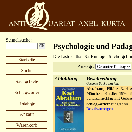
Schnellsuche
:
Psychologie und Päda
Die Liste enthält 92 Einträge. Suchergebn
Startseite
Anzeige
:
Suche
Abbildung
Beschreibung
Sachgebiete
Gesamte Buchaufnahme
Abraham, Hilda:
Karl Ab
Schlagwörter
München: Kindler 1976. 8
Schutzumschlag mit Gebrau
Kataloge
Schlagwörter:
Biographie, 
Details anzeigen…
Ankauf
Warenkorb