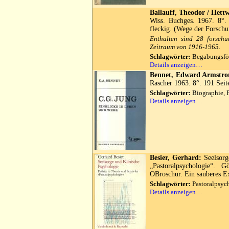
Ballauff, Theodor / Hett
Wiss. Buchges. 1967. 8°.
fleckig. (Wege der Forschu
Enthalten sind 28 forschu
Zeitraum von 1916-1965.
Schlagwörter:
Begabungsför
Details anzeigen…
Bennet, Edward Armstro
Rascher 1963. 8°. 191 Seit
Schlagwörter:
Biographie, 
Details anzeigen…
Besier, Gerhard:
Seelsorge
„Pastoralpsychologie“. 
OBroschur. Ein sauberes E
Schlagwörter:
Pastoralpsych
Details anzeigen…