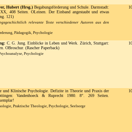
wer, Hubert (Hrsg.)
Begabungsförderung und Schule. Darmstadt:
1
 XX, 408 Seiten. OLeinen. Der Einband angestaubt und etwas
ng. 121)
ngsgeschichtlich relevante Texte verschiedener Autoren aus den
derung, Pädagogik, Psychologie
ng:
C. G. Jung. Einblicke in Leben und Werk. Zürich, Stuttgart:
1
en. OBroschur. (Rascher Paperback)
Psychoanalyse, Psychologie
 und Klinische Psychologie. Defizite in Theorie und Praxis der
1
Göttingen: Vandenhoeck & Ruprecht 1980. 8°. 269 Seiten.
xemplar!
ologie, Praktische Theologie, Psychologie, Seelsorge