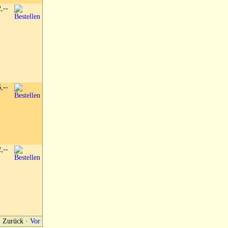
2,--
6,--
2,--
Zurück
·
Vor