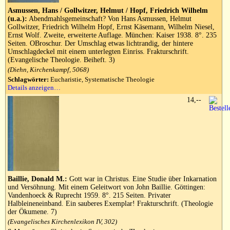
Asmussen, Hans / Gollwitzer, Helmut / Hopf, Friedrich Wilhelm
(u.a.):
Abendmahlsgemeinschaft? Von Hans Asmussen, Helmut
Gollwitzer, Friedrich Wilhelm Hopf, Ernst Käsemann, Wilhelm Niesel,
Ernst Wolf. Zweite, erweiterte Auflage. München: Kaiser 1938. 8°. 235
Seiten. OBroschur. Der Umschlag etwas lichtrandig, der hintere
Umschlagdeckel mit einem unterlegten Einriss. Frakturschrift.
(Evangelische Theologie. Beiheft. 3)
(Diehn, Kirchenkampf, 5068)
Schlagwörter:
Eucharistie, Systematische Theologie
Details anzeigen…
14,--
Baillie, Donald M.:
Gott war in Christus. Eine Studie über Inkarnation
und Versöhnung. Mit einem Geleitwort von John Baillie. Göttingen:
Vandenhoeck & Ruprecht 1959. 8°. 215 Seiten. Privater
Halbleineneinband. Ein sauberes Exemplar! Frakturschrift. (Theologie
der Ökumene. 7)
(Evangelisches Kirchenlexikon IV, 302)