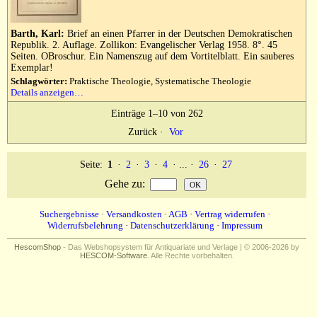
Barth, Karl:
Brief an einen Pfarrer in der Deutschen Demokratischen
Republik. 2. Auflage. Zollikon: Evangelischer Verlag 1958. 8°. 45
Seiten. OBroschur. Ein Namenszug auf dem Vortitelblatt. Ein sauberes
Exemplar!
Schlagwörter:
Praktische Theologie, Systematische Theologie
Details anzeigen…
Einträge 1–10 von 262
Zurück
·
Vor
Seite:
1
·
2
·
3
·
4
· ... ·
26
·
27
Gehe zu
:
Suchergebnisse
·
Versandkosten
·
AGB
·
Vertrag widerrufen
·
Widerrufsbelehrung
·
Datenschutzerklärung
·
Impressum
HescomShop
- Das Webshopsystem für Antiquariate und Verlage | © 2006-2026 by
HESCOM-Software
. Alle Rechte vorbehalten.