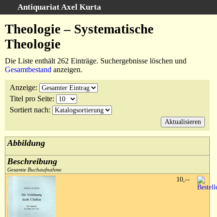
Antiquariat Axel Kurta
Schnellsuche
:
Theologie – Systematische
Startseite
Theologie
Suche
Die Liste enthält 262 Einträge. Suchergebnisse löschen und
Sachgebiete
Gesamtbestand
anzeigen.
Schlagwörter
Anzeige
:
Kataloge
Titel pro Seite
:
Ankauf
Sortiert nach
:
Warenkorb
Anfahrt/Kontakt
Abbildung
Geschäftschronik
Beschreibung
Gesamte Buchaufnahme
10,--