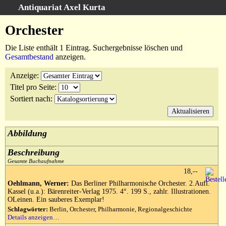
Antiquariat Axel Kurta
Schnellsuche
:
Orchester
Startseite
Die Liste enthält 1 Eintrag. Suchergebnisse löschen und
Suche
Gesamtbestand
anzeigen.
Sachgebiete
Anzeige
:
Schlagwörter
Titel pro Seite
:
Kataloge
Sortiert nach
:
Ankauf
Warenkorb
Abbildung
Anfahrt/Kontakt
Beschreibung
Geschäftschronik
Gesamte Buchaufnahme
18,--
Oehlmann, Werner:
Das Berliner Philharmonische Orchester. 2.Aufl.
Kassel (u.a.): Bärenreiter-Verlag 1975. 4°. 199 S., zahlr. Illustrationen.
OLeinen. Ein sauberes Exemplar!
Schlagwörter:
Berlin, Orchester, Philharmonie, Regionalgeschichte
Details anzeigen…