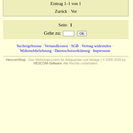
Eintrag 1–1 von 1
Zurück
·
Vor
Seite:
1
Gehe zu
:
Suchergebnisse
·
Versandkosten
·
AGB
·
Vertrag widerrufen
·
Widerrufsbelehrung
·
Datenschutzerklärung
·
Impressum
HescomShop
- Das Webshopsystem für Antiquariate und Verlage | © 2006-2026 by
HESCOM-Software
. Alle Rechte vorbehalten.