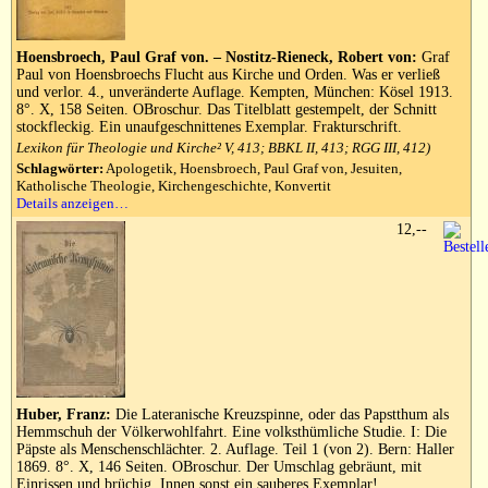
Hoensbroech, Paul Graf von. – Nostitz-Rieneck, Robert von:
Graf
Paul von Hoensbroechs Flucht aus Kirche und Orden. Was er verließ
und verlor. 4., unveränderte Auflage. Kempten, München: Kösel 1913.
8°. X, 158 Seiten. OBroschur. Das Titelblatt gestempelt, der Schnitt
stockfleckig. Ein unaufgeschnittenes Exemplar. Frakturschrift.
Lexikon für Theologie und Kirche² V, 413; BBKL II, 413; RGG III, 412)
Schlagwörter:
Apologetik, Hoensbroech, Paul Graf von, Jesuiten,
Katholische Theologie, Kirchengeschichte, Konvertit
Details anzeigen…
12,--
Huber, Franz:
Die Lateranische Kreuzspinne, oder das Papstthum als
Hemmschuh der Völkerwohlfahrt. Eine volksthümliche Studie. I: Die
Päpste als Menschenschlächter. 2. Auflage. Teil 1 (von 2). Bern: Haller
1869. 8°. X, 146 Seiten. OBroschur. Der Umschlag gebräunt, mit
Einrissen und brüchig. Innen sonst ein sauberes Exemplar!