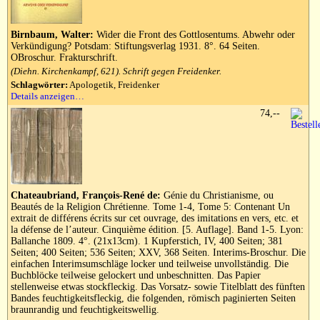
Birnbaum, Walter:
Wider die Front des Gottlosentums. Abwehr oder
Verkündigung? Potsdam: Stiftungsverlag 1931. 8°. 64 Seiten.
OBroschur. Frakturschrift.
(Diehn. Kirchenkampf, 621). Schrift gegen Freidenker.
Schlagwörter:
Apologetik, Freidenker
Details anzeigen…
74,--
Chateaubriand, François-René de:
Génie du Christianisme, ou
Beautés de la Religion Chrétienne. Tome 1-4, Tome 5: Contenant Un
extrait de différens écrits sur cet ouvrage, des imitations en vers, etc. et
la défense de l’auteur. Cinquième édition. [5. Auflage]. Band 1-5. Lyon:
Ballanche 1809. 4°. (21x13cm). 1 Kupferstich, IV, 400 Seiten; 381
Seiten; 400 Seiten; 536 Seiten; XXV, 368 Seiten. Interims-Broschur. Die
einfachen Interimsumschläge locker und teilweise unvollständig. Die
Buchblöcke teilweise gelockert und unbeschnitten. Das Papier
stellenweise etwas stockfleckig. Das Vorsatz- sowie Titelblatt des fünften
Bandes feuchtigkeitsfleckig, die folgenden, römisch paginierten Seiten
braunrandig und feuchtigkeitswellig.