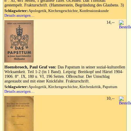
8°. XI, 481 Seiten, 1 gefaltete Tafel. OLeinen. Das Titelblatt
gestempelt. Frakturschrift. (Hammerstein, Begründung des Glaubens. 3)
Schlagwörter:
Apologetik, Kirchengeschichte, Konfessionskunde
Details anzeigen…
14,--
Hoensbroech, Paul Graf von:
Das Papsttum in seiner sozial-kulturellen
Wirksamkeit. Teil 1-2 (in 1 Band). Leipzig: Breitkopf und Härtel 1904-
1906. 8°. IX, 180 u. VI, 196 Seiten. OBroschur. Der Umschlag
angestaubt und mit einer Knickfalte. Frakturschrift.
Schlagwörter:
Apologetik, Kirchengeschichte, Kirchenkritik, Papsttum
Details anzeigen…
10,--