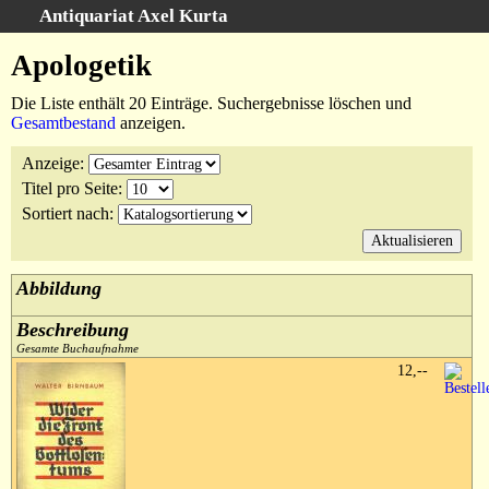
Antiquariat Axel Kurta
Schnellsuche
:
Apologetik
Startseite
Die Liste enthält 20 Einträge. Suchergebnisse löschen und
Suche
Gesamtbestand
anzeigen.
Sachgebiete
Anzeige
:
Schlagwörter
Titel pro Seite
:
Kataloge
Sortiert nach
:
Ankauf
Warenkorb
Abbildung
Anfahrt/Kontakt
Beschreibung
Geschäftschronik
Gesamte Buchaufnahme
12,--