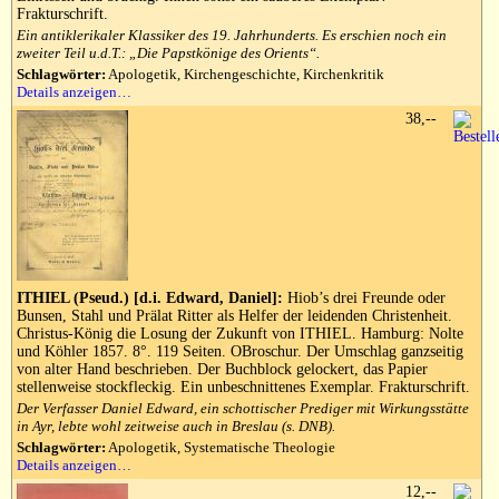
Frakturschrift.
Ein antiklerikaler Klassiker des 19. Jahrhunderts. Es erschien noch ein
zweiter Teil u.d.T.: „Die Papstkönige des Orients“.
Schlagwörter:
Apologetik, Kirchengeschichte, Kirchenkritik
Details anzeigen…
38,--
ITHIEL (Pseud.) [d.i. Edward, Daniel]:
Hiob’s drei Freunde oder
Bunsen, Stahl und Prälat Ritter als Helfer der leidenden Christenheit.
Christus-König die Losung der Zukunft von ITHIEL. Hamburg: Nolte
und Köhler 1857. 8°. 119 Seiten. OBroschur. Der Umschlag ganzseitig
von alter Hand beschrieben. Der Buchblock gelockert, das Papier
stellenweise stockfleckig. Ein unbeschnittenes Exemplar. Frakturschrift.
Der Verfasser Daniel Edward, ein schottischer Prediger mit Wirkungsstätte
in Ayr, lebte wohl zeitweise auch in Breslau (s. DNB).
Schlagwörter:
Apologetik, Systematische Theologie
Details anzeigen…
12,--