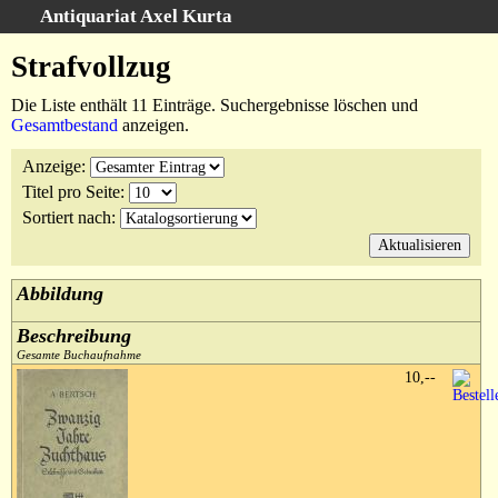
Antiquariat Axel Kurta
Schnellsuche
:
Strafvollzug
Startseite
Die Liste enthält 11 Einträge. Suchergebnisse löschen und
Suche
Gesamtbestand
anzeigen.
Sachgebiete
Anzeige
:
Schlagwörter
Titel pro Seite
:
Kataloge
Sortiert nach
:
Ankauf
Warenkorb
Abbildung
Anfahrt/Kontakt
Beschreibung
Geschäftschronik
Gesamte Buchaufnahme
10,--