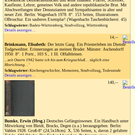
schwäbische Demokratenbuckel und seine Insassen: Pfarrer, Schreiber,
Kaufleute, Lehrer, gemeines Volk und andere republikanische Brut. Mit
Abschweifungen über Denunzianten und Sympathisanten in alter und
neuer Zeit. Berlin: Wagenbach 1978. 8°. 153 Seiten, Illustrationen.
OBroschur. Ein sauberes Exemplar! (Wagenbachs Taschenbücherei. 45)
Schlagwörter:
Baden-Württemberg, Strafvollzug, Württemberg
Details anzeigen…
14,--
Brinkmann, Elisabeth:
Der letzte Gang. Ein Priesterleben im Dienste
Todgeweihter. Erinnerungen an meinen Bruder. Münster: Aschendorff
1950. 8°. 1 Portr., 103 S., 1 Ill. OHalbleinen.
‚..seit Ostern 1942 hatte ich bis zum Kriegsschluß… täglich eine
Hinrichtung…‘
Schlagwörter:
Kirchengeschichte, Memoiren, Strafvollzug, Todesstrafe
Details anzeigen…
140,--
Bumke, Erwin (Hrsg.)
Deutsches Gefängniswesen. Ein Handbuch unter
Mitwirkung von Bleidt, Brucks, Degen (u.a.) herausgegeben. Berlin:
Vahlen 1928. Groß-8° (24,5x18cm). X, 536 Seiten, x, davon 2 gefaltete