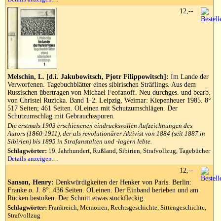
12,--
Melschin, L. [d.i. Jakubowitsch, Pjotr Filippowitsch]:
Im Lande der
Verworfenen. Tagebuchblätter eines sibirischen Sträflings. Aus dem
Russischen übertragen von Michael Feofanoff. Neu durchges. und bearb.
von Christel Ruzicka. Band 1-2. Leipzig, Weimar: Kiepenheuer 1985. 8°
517 Seiten; 461 Seiten. OLeinen mit Schutzumschlägen. Der
Schutzumschlag mit Gebrauchsspuren.
Die erstmals 1903 erschienenen eindrucksvollen Aufzeichnungen des
Autors (1860-1911), der als revolutionärer Aktivist von 1884 (seit 1887 in
Sibirien) bis 1895 in Strafanstalten und -lagern lebte.
Schlagwörter:
19. Jahrhundert, Rußland, Sibirien, Strafvollzug, Tagebücher
Details anzeigen…
12,--
Sanson, Henry:
Denkwürdigkeiten der Henker von Paris. Berlin:
Franke o. J. 8°. 436 Seiten. OLeinen. Der Einband berieben und am
Rücken bestoßen. Der Schnitt etwas stockfleckig.
Schlagwörter:
Frankreich, Memoiren, Rechtsgeschichte, Sittengeschichte,
Strafvollzug