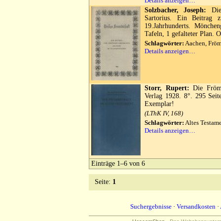
Details anzeigen…
Solzbacher, Joseph:
Die 
Sartorius. Ein Beitrag 
19.Jahrhunderts. Mönche
Tafeln, 1 gefalteter Plan.
Schlagwörter:
Aachen, Fröm
Details anzeigen…
Storr, Rupert:
Die Frömm
Verlag 1928. 8°. 295 Seit
Exemplar!
(LThK IV, 168)
Schlagwörter:
Altes Testam
Details anzeigen…
Einträge 1–6 von 6
Seite:
1
Suchergebnisse
·
Versandkosten
·