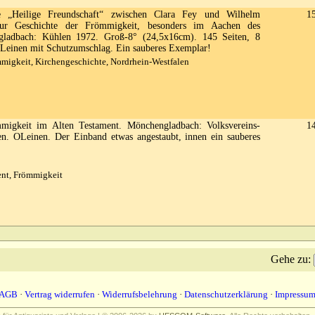
„Heilige Freundschaft“ zwischen Clara Fey und Wilhelm
1
zur Geschichte der Frömmigkeit, besonders im Aachen des
ngladbach: Kühlen 1972. Groß-8° (24,5x16cm). 145 Seiten, 8
 OLeinen mit Schutzumschlag. Ein sauberes Exemplar!
migkeit, Kirchengeschichte, Nordrhein-Westfalen
igkeit im Alten Testament. Mönchengladbach: Volksvereins-
1
en. OLeinen. Der Einband etwas angestaubt, innen ein sauberes
ent, Frömmigkeit
Gehe zu
:
AGB
·
Vertrag widerrufen
·
Widerrufsbelehrung
·
Datenschutzerklärung
·
Impressu