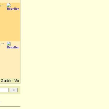
5,--
4,--
Zurück
·
Vor
m