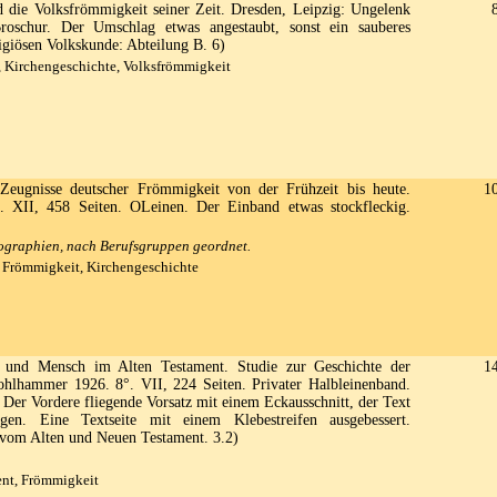
 die Volksfrömmigkeit seiner Zeit. Dresden, Leipzig: Ungelenk
roschur. Der Umschlag etwas angestaubt, sonst ein sauberes
igiösen Volkskunde: Abteilung B. 6)
 Kirchengeschichte, Volksfrömmigkeit
eugnisse deutscher Frömmigkeit von der Frühzeit bis heute.
1
°. XII, 458 Seiten. OLeinen. Der Einband etwas stockfleckig.
ographien, nach Berufsgruppen geordnet.
 Frömmigkeit, Kirchengeschichte
und Mensch im Alten Testament. Studie zur Geschichte der
1
ohlhammer 1926. 8°. VII, 224 Seiten. Privater Halbleinenband.
 Der Vordere fliegende Vorsatz mit einem Eckausschnitt, der Text
hungen. Eine Textseite mit einem Klebestreifen ausgebessert.
t vom Alten und Neuen Testament. 3.2)
ent, Frömmigkeit