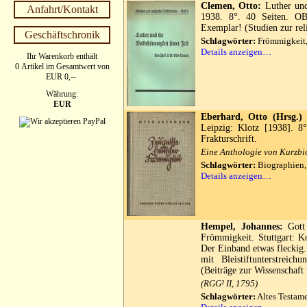
Clemen, Otto:
Luther und
Anfahrt/Kontakt
1938. 8°. 40 Seiten. OB
Exemplar! (Studien zur rel
Geschäftschronik
Schlagwörter:
Frömmigkeit,
Details anzeigen…
Ihr Warenkorb enthält
0 Artikel im Gesamtwert von
EUR 0,--
Währung:
EUR
Eberhard, Otto (Hrsg.)
Z
Leipzig: Klotz [1938]. 8
Frakturschrift.
Eine Anthologie von Kurzbi
Schlagwörter:
Biographien,
Details anzeigen…
Hempel, Johannes:
Gott 
Frömmigkeit. Stuttgart: K
Der Einband etwas fleckig.
mit Bleistiftunterstreic
(Beiträge zur Wissenschaf
(RGG² II, 1795)
Schlagwörter:
Altes Testam