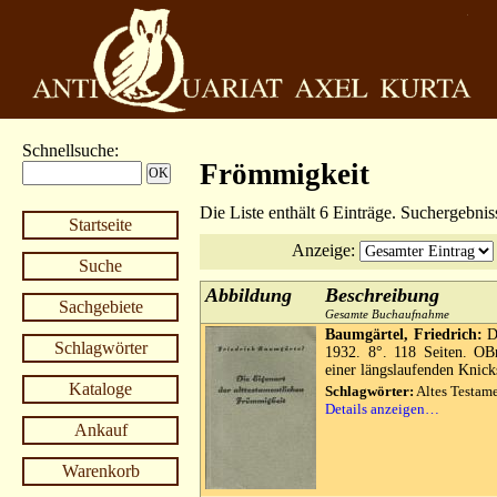
Schnellsuche
:
Frömmigkeit
Die Liste enthält 6 Einträge. Suchergebni
Startseite
Anzeige
:
Suche
Abbildung
Beschreibung
Sachgebiete
Gesamte Buchaufnahme
Baumgärtel, Friedrich:
Di
Schlagwörter
1932. 8°. 118 Seiten. OBr
einer längslaufenden Knicks
Kataloge
Schlagwörter:
Altes Testam
Details anzeigen…
Ankauf
Warenkorb