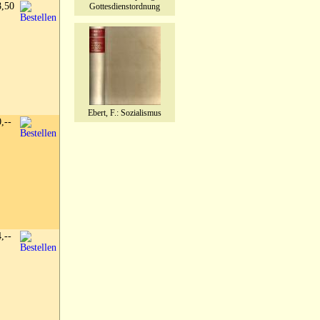
8,50
Gottesdienstordnung
Ebert, F.: Sozialismus
0,--
4,--