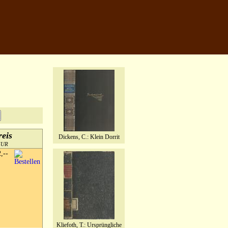
reis
Dickens, C.: Klein Dorrit
EUR
2,--
Kliefoth, T.: Ursprüngliche