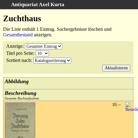
Antiquariat Axel Kurta
Schnellsuche
:
Zuchthaus
Startseite
Die Liste enthält 1 Eintrag. Suchergebnisse löschen und
Suche
Gesamtbestand
anzeigen.
Sachgebiete
Anzeige
:
Schlagwörter
Titel pro Seite
:
Kataloge
Sortiert nach
:
Ankauf
Warenkorb
Abbildung
Anfahrt/Kontakt
Beschreibung
Geschäftschronik
Gesamte Buchaufnahme
10,--