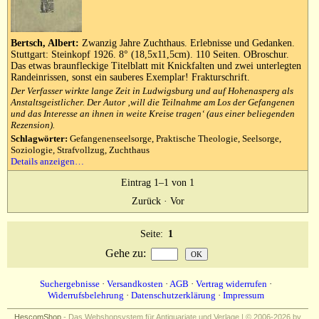
Bertsch, Albert:
Zwanzig Jahre Zuchthaus. Erlebnisse und Gedanken.
Stuttgart: Steinkopf 1926. 8° (18,5x11,5cm). 110 Seiten. OBroschur.
Das etwas braunfleckige Titelblatt mit Knickfalten und zwei unterlegten
Randeinrissen, sonst ein sauberes Exemplar! Frakturschrift.
Der Verfasser wirkte lange Zeit in Ludwigsburg und auf Hohenasperg als
Anstaltsgeistlicher. Der Autor ‚will die Teilnahme am Los der Gefangenen
und das Interesse an ihnen in weite Kreise tragen‘ (aus einer beliegenden
Rezension).
Schlagwörter:
Gefangenenseelsorge, Praktische Theologie, Seelsorge,
Soziologie, Strafvollzug, Zuchthaus
Details anzeigen…
Eintrag 1–1 von 1
Zurück
·
Vor
Seite:
1
Gehe zu
:
Suchergebnisse
·
Versandkosten
·
AGB
·
Vertrag widerrufen
·
Widerrufsbelehrung
·
Datenschutzerklärung
·
Impressum
HescomShop
- Das Webshopsystem für Antiquariate und Verlage | © 2006-2026 by