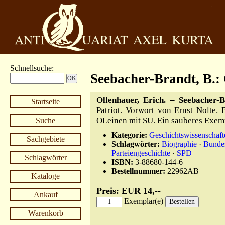
Schnellsuche
:
Seebacher-Brandt, B.:
Ollenhauer, Erich. – Seebacher-B
Startseite
Patriot. Vorwort von Ernst Nolte. B
OLeinen mit SU. Ein sauberes Exem
Suche
Kategorie:
Geschichtswissenschaft
Sachgebiete
Schlagwörter:
Biographie
·
Bundes
Parteiengeschichte
·
SPD
Schlagwörter
ISBN:
3-88680-144-6
Bestellnummer:
22962AB
Kataloge
Preis: EUR 14,--
Ankauf
Exemplar(e)
Warenkorb