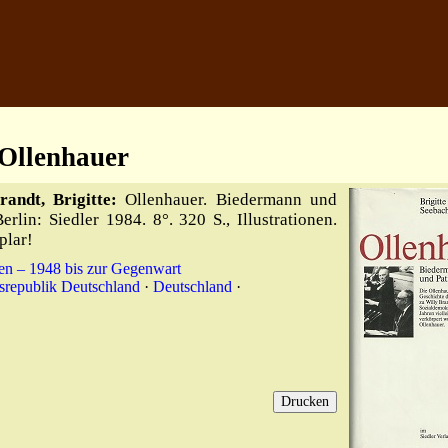
 Ollenhauer
randt, Brigitte:
Ollenhauer. Biedermann und
erlin: Siedler 1984. 8°. 320 S., Illustrationen.
plar!
en – 1948 bis zur Gegenwart
republik Deutschland
·
Deutschland
·