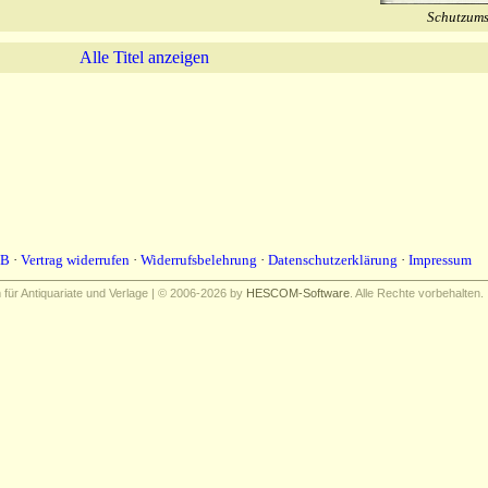
Schutzum
Alle Titel anzeigen
B
·
Vertrag widerrufen
·
Widerrufsbelehrung
·
Datenschutzerklärung
·
Impressum
ür Antiquariate und Verlage | © 2006-2026 by
HESCOM-Software
. Alle Rechte vorbehalten.