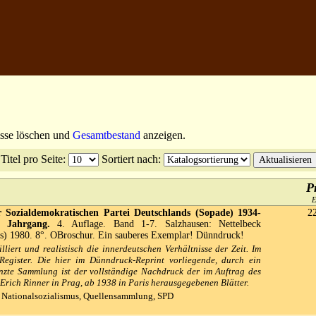
isse löschen und
Gesamtbestand
anzeigen.
Titel pro Seite
:
Sortiert nach
:
P
r Sozialdemokratischen Partei Deutschlands (Sopade) 1934-
2
r Jahrgang.
4. Auflage. Band 1-7. Salzhausen: Nettelbeck
ns) 1980. 8°. OBroschur. Ein sauberes Exemplar! Dünndruck!
lliert und realistisch die innerdeutschen Verhältnisse der Zeit. Im
Register. Die hier im Dünndruck-Reprint vorliegende, durch ein
änzte Sammlung ist der vollständige Nachdruck der im Auftrag des
Erich Rinner in Prag, ab 1938 in Paris herausgegebenen Blätter.
 Nationalsozialismus, Quellensammlung, SPD