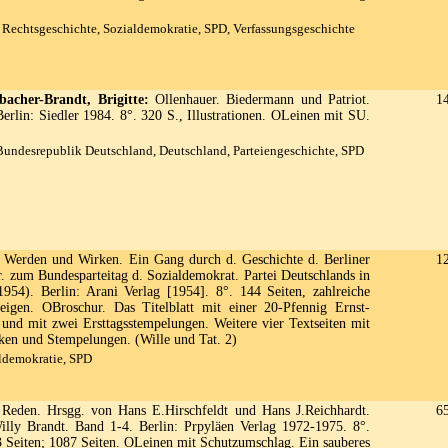
Rechtsgeschichte, Sozialdemokratie, SPD, Verfassungsgeschichte
bacher-Brandt, Brigitte:
Ollenhauer. Biedermann und Patriot.
1
erlin: Siedler 1984. 8°. 320 S., Illustrationen. OLeinen mit SU.
Bundesrepublik Deutschland, Deutschland, Parteiengeschichte, SPD
Werden und Wirken. Ein Gang durch d. Geschichte d. Berliner
1
r. zum Bundesparteitag d. Sozialdemokrat. Partei Deutschlands in
1954). Berlin: Arani Verlag [1954]. 8°. 144 Seiten, zahlreiche
zeigen. OBroschur. Das Titelblatt mit einer 20-Pfennig Ernst-
 und mit zwei Ersttagsstempelungen. Weitere vier Textseiten mit
ken und Stempelungen. (Wille und Tat. 2)
ldemokratie, SPD
 Reden. Hrsgg. von Hans E.Hirschfeldt und Hans J.Reichhardt.
6
lly Brandt. Band 1-4. Berlin: Prpyläen Verlag 1972-1975. 8°.
3 Seiten; 1087 Seiten. OLeinen mit Schutzumschlag. Ein sauberes