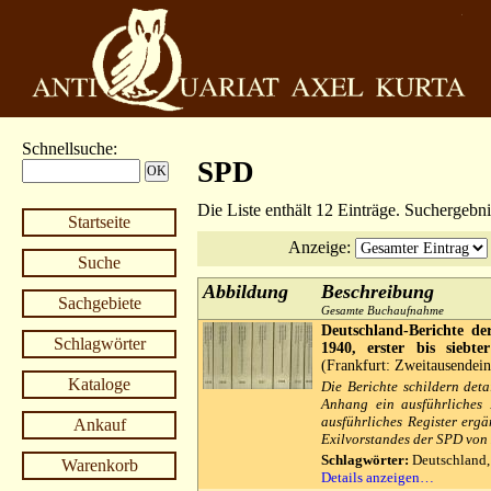
Schnellsuche
:
SPD
Die Liste enthält 12 Einträge. Suchergebn
Startseite
Anzeige
:
Suche
Abbildung
Beschreibung
Sachgebiete
Gesamte Buchaufnahme
Deutschland-Berichte de
Schlagwörter
1940, erster bis siebte
(Frankfurt: Zweitausendei
Kataloge
Die Berichte schildern detai
Anhang ein ausführliches 
ausführliches Register erg
Ankauf
Exilvorstandes der SPD von 
Schlagwörter:
Deutschland,
Warenkorb
Details anzeigen…