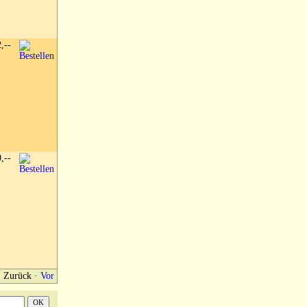
2,--
0,--
Zurück
·
Vor