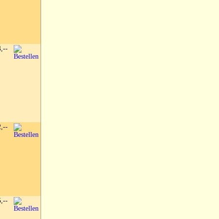
4,--
2,--
5,--