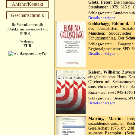
Glotz, Peter:
Die Innenaus
Anfahrt/Kontakt
Steinhausen 1979. 315 S.
Schlagwörter:
Bundesrepubl
Geschäftschronik
Details anzeigen…
Goldschagg, Edmund. – D
Ihr Warenkorb enthält
des Journalisten, Sozia
0 Artikel im Gesamtwert von
München: Süddeutscher
EUR 0,--
Schutzumschlag. Der Schut
Währung:
Schlagwörter:
Biographie
EUR
Regionalgeschichte, SPD, Z
Details anzeigen…
Kaisen, Wilhelm:
Zuversi
eingeleitet von Hans Kos
OLeinen mit Schutzumsch
sonst ein sauberes Exempla
Kaisen war von 1945-1965 B
Schlagwörter:
Bremen, SPD
Details anzeigen…
Martiny, Martin:
Integ
sozialdemokratischen Rec
Gesellschaft 1976. 8°. 248
sauberes Exemplar! (Schri