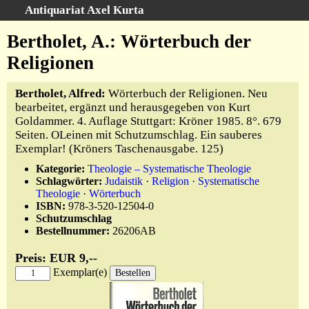
Antiquariat Axel Kurta
Schnellsuche
:
Bertholet, A.: Wörterbuch der
Startseite
Religionen
Suche
Bertholet, Alfred:
Wörterbuch der Religionen. Neu
Sachgebiete
bearbeitet, ergänzt und herausgegeben von Kurt
Schlagwörter
Goldammer. 4. Auflage Stuttgart: Kröner 1985. 8°. 679
Kataloge
Seiten. OLeinen mit Schutzumschlag. Ein sauberes
Exemplar! (Kröners Taschenausgabe. 125)
Ankauf
Kategorie:
Theologie – Systematische Theologie
Warenkorb
Schlagwörter:
Judaistik
·
Religion
·
Systematische
Anfahrt/Kontakt
Theologie
·
Wörterbuch
ISBN:
978-3-520-12504-0
Geschäftschronik
Schutzumschlag
Bestellnummer:
26206AB
Preis: EUR 9,--
Exemplar(e)