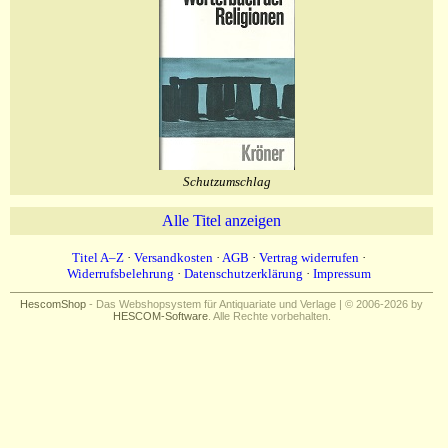
Schutzumschlag
Alle Titel anzeigen
Titel A–Z
·
Versandkosten
·
AGB
·
Vertrag widerrufen
·
Widerrufsbelehrung
·
Datenschutzerklärung
·
Impressum
HescomShop
- Das Webshopsystem für Antiquariate und Verlage | © 2006-2026 by
HESCOM-Software
. Alle Rechte vorbehalten.