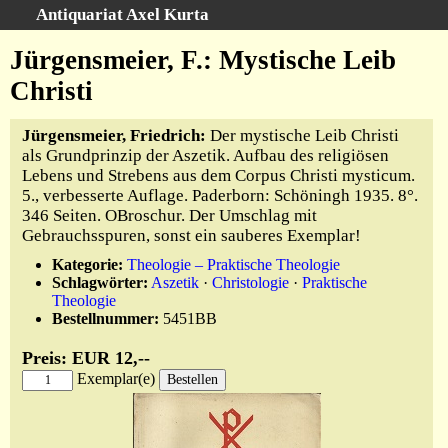
Antiquariat Axel Kurta
Schnellsuche
:
Jürgensmeier, F.: Mystische Leib
Startseite
Christi
Suche
Jürgensmeier, Friedrich:
Der mystische Leib Christi
Sachgebiete
als Grundprinzip der Aszetik. Aufbau des religiösen
Schlagwörter
Lebens und Strebens aus dem Corpus Christi mysticum.
Kataloge
5., verbesserte Auflage. Paderborn: Schöningh 1935. 8°.
346 Seiten. OBroschur. Der Umschlag mit
Ankauf
Gebrauchsspuren, sonst ein sauberes Exemplar!
Warenkorb
Kategorie:
Theologie – Praktische Theologie
Anfahrt/Kontakt
Schlagwörter:
Aszetik
·
Christologie
·
Praktische
Theologie
Geschäftschronik
Bestellnummer:
5451BB
Preis: EUR 12,--
Exemplar(e)