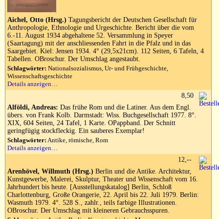
Aichel, Otto (Hrsg.)
Tagungsbericht der Deutschen Gesellschaft für
Anthropologie, Ethnologie und Urgeschichte. Bericht über die vom
6.-11. August 1934 abgehaltene 52. Versammlung in Speyer
(Saartagung) mit der anschliessenden Fahrt in die Pfalz und in das
Saargebiet. Kiel: Jensen 1934. 4° (29,5x21cm). 112 Seiten, 6 Tafeln, 4
Tabellen. OBroschur. Der Umschlag angestaubt.
Schlagwörter:
Nationalsozialismus, Ur- und Frühgeschichte,
Wissenschaftsgeschichte
Details anzeigen…
8,50
Alföldi, Andreas:
Das frühe Rom und die Latiner. Aus dem Engl.
übers. von Frank Kolb. Darmstadt: Wiss. Buchgesellschaft 1977. 8°.
XIX, 604 Seiten, 24 Tafel, 1 Karte. OPappband. Der Schnitt
geringfügig stockfleckig. Ein sauberes Exemplar!
Schlagwörter:
Antike, römische, Rom
Details anzeigen…
12,--
Arenhövel, Willmuth (Hrsg.)
Berlin und die Antike. Architektur,
Kunstgewerbe, Malerei, Skulptur, Theater und Wissenschaft vom 16.
Jahrhundert bis heute. [Ausstellungskatalog] Berlin, Schloß
Charlottenburg, Große Orangerie, 22. April bis 22. Juli 1979. Berlin:
Wasmuth 1979. 4°. 528 S., zahlr., teils farbige Illustrationen.
OBroschur. Der Umschlag mit kleineren Gebrauchsspuren.