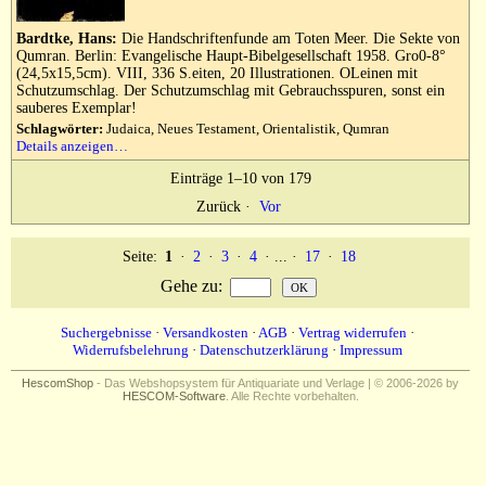
Bardtke, Hans:
Die Handschriftenfunde am Toten Meer. Die Sekte von
Qumran. Berlin: Evangelische Haupt-Bibelgesellschaft 1958. Gro0-8°
(24,5x15,5cm). VIII, 336 S.eiten, 20 Illustrationen. OLeinen mit
Schutzumschlag. Der Schutzumschlag mit Gebrauchsspuren, sonst ein
sauberes Exemplar!
Schlagwörter:
Judaica, Neues Testament, Orientalistik, Qumran
Details anzeigen…
Einträge 1–10 von 179
Zurück
·
Vor
Seite:
1
·
2
·
3
·
4
· ... ·
17
·
18
Gehe zu
:
Suchergebnisse
·
Versandkosten
·
AGB
·
Vertrag widerrufen
·
Widerrufsbelehrung
·
Datenschutzerklärung
·
Impressum
HescomShop
- Das Webshopsystem für Antiquariate und Verlage | © 2006-2026 by
HESCOM-Software
. Alle Rechte vorbehalten.