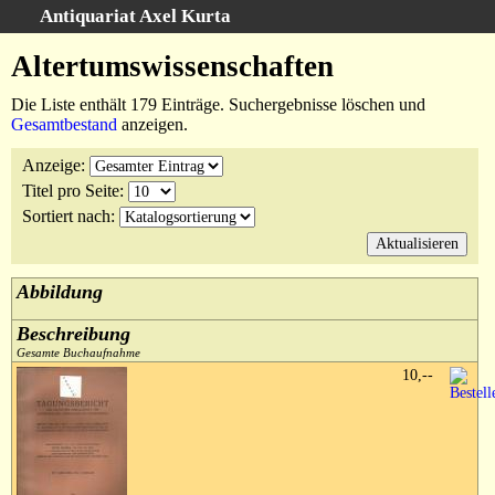
Antiquariat Axel Kurta
Schnellsuche
:
Altertumswissenschaften
Startseite
Die Liste enthält 179 Einträge. Suchergebnisse löschen und
Suche
Gesamtbestand
anzeigen.
Sachgebiete
Anzeige
:
Schlagwörter
Titel pro Seite
:
Kataloge
Sortiert nach
:
Ankauf
Warenkorb
Abbildung
Anfahrt/Kontakt
Beschreibung
Geschäftschronik
Gesamte Buchaufnahme
10,--