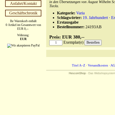
in den Übersetzungen von August Wilhelm S
Anfahrt/Kontakt
Tiecks.
Geschäftschronik
Kategorie:
Varia
Schlagwörter:
19. Jahrhundert
·
Er
Ihr Warenkorb enthält
Erstausgabe
0 Artikel im Gesamtwert von
Bestellnummer:
24193AB
EUR 0,--
Währung:
Preis: EUR 380,--
EUR
Exemplar(e)
Titel A–Z
·
Versandkosten
·
AG
HescomShop
- Das Webshopsystem f