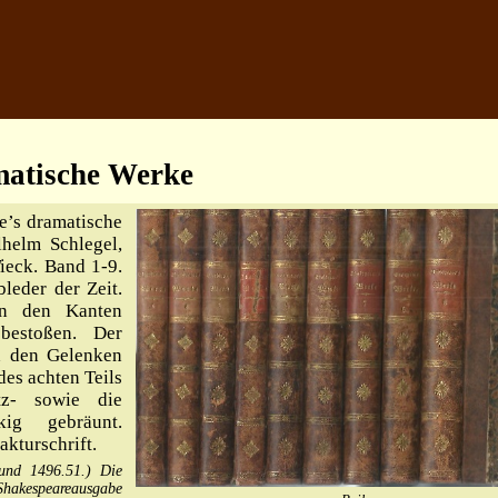
matische Werke
’s dramatische
helm Schlegel,
ieck. Band 1-9.
leder der Zeit.
an den Kanten
bestoßen. Der
n den Gelenken
es achten Teils
tz- sowie die
ckig gebräunt.
akturschrift.
 und 1496.51.) Die
 Shakespeareausgabe