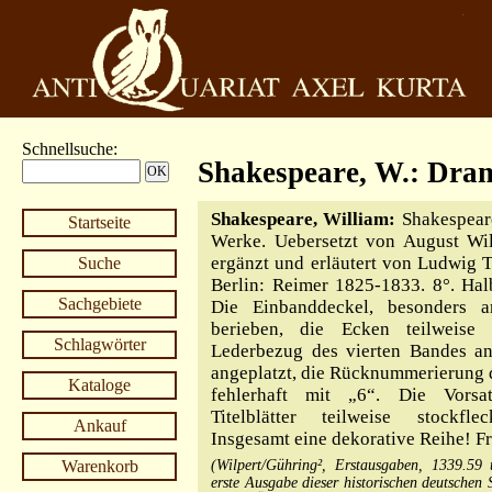
Schnellsuche
:
Shakespeare, W.: Dra
Shakespeare, William:
Shakespeare
Startseite
Werke. Uebersetzt von August Wil
ergänzt und erläutert von Ludwig T
Suche
Berlin: Reimer 1825-1833. 8°. Halb
Sachgebiete
Die Einbanddeckel, besonders 
berieben, die Ecken teilweise 
Schlagwörter
Lederbezug des vierten Bandes a
angeplatzt, die Rücknummerierung d
Kataloge
fehlerhaft mit „6“. Die Vorsa
Titelblätter teilweise stockfle
Ankauf
Insgesamt eine dekorative Reihe! Fr
Warenkorb
(Wilpert/Gühring², Erstausgaben, 1339.59
erste Ausgabe dieser historischen deutschen