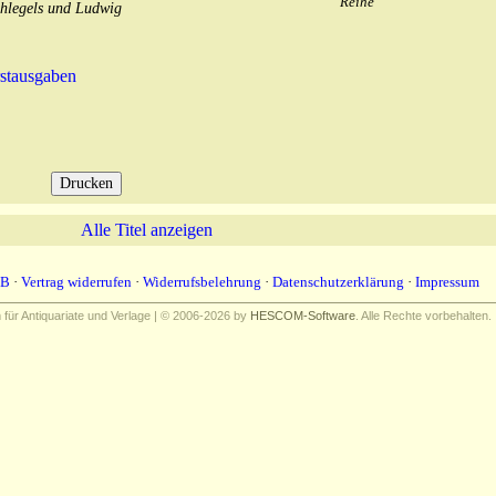
Reihe
chlegels und Ludwig
stausgaben
Alle Titel anzeigen
B
·
Vertrag widerrufen
·
Widerrufsbelehrung
·
Datenschutzerklärung
·
Impressum
ür Antiquariate und Verlage | © 2006-2026 by
HESCOM-Software
. Alle Rechte vorbehalten.