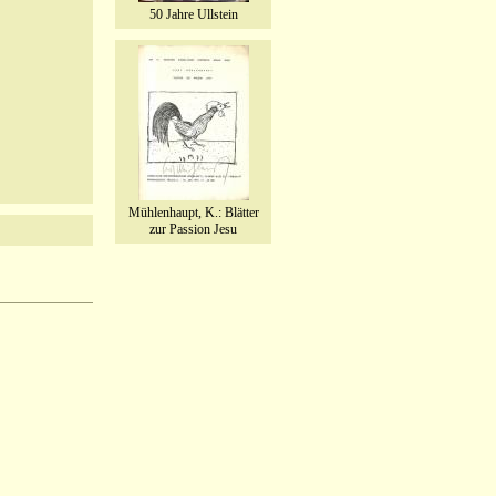
50 Jahre Ullstein
Mühlenhaupt, K.: Blätter
zur Passion Jesu