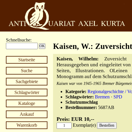
Schnellsuche
:
Kaisen, W.: Zuversich
Kaisen, Wilhelm:
Zuversicht u
Startseite
Herausgegeben und eingeleitet von
Seiten, Illustrationen. OLeine
Suche
Monogramm auf dem Schutzumschlag
Sachgebiete
Kaisen war von 1945-1965 Bremer Bürgemeist
Kategorie:
Regionalgeschichte / V
Schlagwörter
Schlagwörter:
Bremen
·
SPD
Schutzumschlag
Kataloge
Bestellnummer:
5687AB
Ankauf
Preis: EUR 10,--
Warenkorb
Exemplar(e)