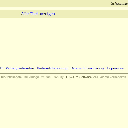
Schutzums
Alle Titel anzeigen
B
·
Vertrag widerrufen
·
Widerrufsbelehrung
·
Datenschutzerklärung
·
Impressum
ür Antiquariate und Verlage | © 2006-2026 by
HESCOM-Software
. Alle Rechte vorbehalten.